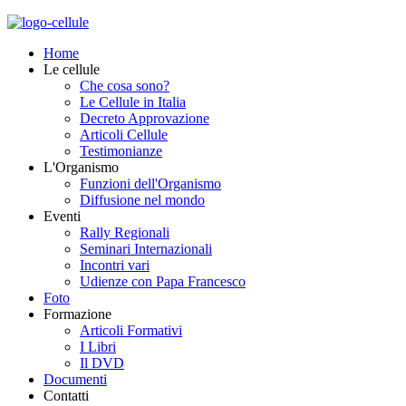
Home
Le cellule
Che cosa sono?
Le Cellule in Italia
Decreto Approvazione
Articoli Cellule
Testimonianze
L'Organismo
Funzioni dell'Organismo
Diffusione nel mondo
Eventi
Rally Regionali
Seminari Internazionali
Incontri vari
Udienze con Papa Francesco
Foto
Formazione
Articoli Formativi
I Libri
Il DVD
Documenti
Contatti