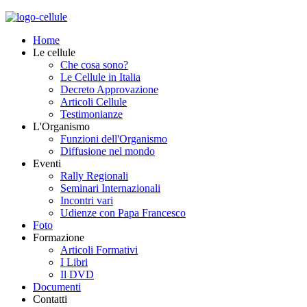
Home
Le cellule
Che cosa sono?
Le Cellule in Italia
Decreto Approvazione
Articoli Cellule
Testimonianze
L'Organismo
Funzioni dell'Organismo
Diffusione nel mondo
Eventi
Rally Regionali
Seminari Internazionali
Incontri vari
Udienze con Papa Francesco
Foto
Formazione
Articoli Formativi
I Libri
Il DVD
Documenti
Contatti