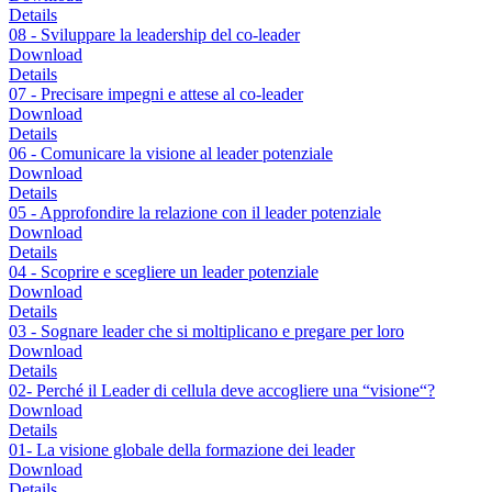
Details
08 - Sviluppare la leadership del co-leader
Download
Details
07 - Precisare impegni e attese al co-leader
Download
Details
06 - Comunicare la visione al leader potenziale
Download
Details
05 - Approfondire la relazione con il leader potenziale
Download
Details
04 - Scoprire e scegliere un leader potenziale
Download
Details
03 - Sognare leader che si moltiplicano e pregare per loro
Download
Details
02- Perché il Leader di cellula deve accogliere una “visione“?
Download
Details
01- La visione globale della formazione dei leader
Download
Details