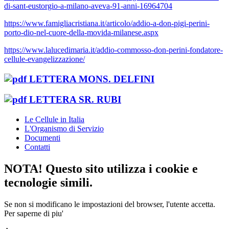
di-sant-eustorgio-a-milano-aveva-91-anni-16964704
https://www.famigliacristiana.it/articolo/addio-a-don-pigi-perini-
porto-dio-nel-cuore-della-movida-milanese.aspx
https://www.lalucedimaria.it/addio-commosso-don-perini-fondatore-
cellule-evangelizzazione/
LETTERA MONS. DELFINI
LETTERA SR. RUBI
Le Cellule in Italia
L'Organismo di Servizio
Documenti
Contatti
NOTA! Questo sito utilizza i cookie e
tecnologie simili.
Se non si modificano le impostazioni del browser, l'utente accetta.
Per saperne di piu'