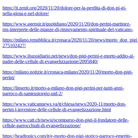
https://it.zenit.org/2020/11/20/dolore-per-la-perdita-di-don-pi-gi-
nella-gioia-e-nel-dolore/
https://www.agensir.it/quotidiano/2020/11/20/don-perini-martinez-
rns-interprete-delle-istanze-di-rinnovamento-spirituale-del-vaticano-
https://milano.repubblica.it/cronaca/2020/11/20/news/morto_don_pig
275102427/
https://www.ilsussidiario.net/news/don-pigi-perini-e-morto-addio-al-
padre-delle-cellule-di-evangelizzazione/2095840/
https://milano.notizie.it/cronaca-milano/2020/11/20/morto-don-pigi-
perini/
https://linserto.it/morto-a-milano-don-pigi-perini-per-tanti-anni-
parroco-di-santeustorgio-uid-2/
https://www.vaticannews.va/it/chiesa/news/2020-11/morto-don-
perini-l-inventore-delle-cellule-di-evangelizzazione.html
https://www.catt.ch/newsi/scomparso-don-pigi-il-fondatore-delle-
cellule-parrocchiali-di-evangelizzazione/
https://headtopics.com/it/e-morto-don-pigi-storico-parroco-emerito-