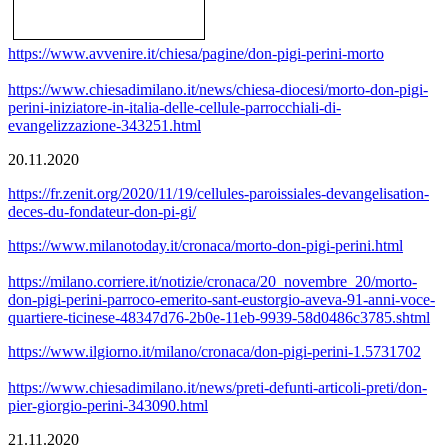
https://www.avvenire.it/chiesa/pagine/don-pigi-perini-morto
https://www.chiesadimilano.it/news/chiesa-diocesi/morto-don-pigi-
perini-iniziatore-in-italia-delle-cellule-parrocchiali-di-
evangelizzazione-343251.html
20.11.2020
https://fr.zenit.org/2020/11/19/cellules-paroissiales-devangelisation-
deces-du-fondateur-don-pi-gi/
https://www.milanotoday.it/cronaca/morto-don-pigi-perini.html
https://milano.corriere.it/notizie/cronaca/20_novembre_20/morto-
don-pigi-perini-parroco-emerito-sant-eustorgio-aveva-91-anni-voce-
quartiere-ticinese-48347d76-2b0e-11eb-9939-58d0486c3785.shtml
https://www.ilgiorno.it/milano/cronaca/don-pigi-perini-1.5731702
https://www.chiesadimilano.it/news/preti-defunti-articoli-preti/don-
pier-giorgio-perini-343090.html
21.11.2020