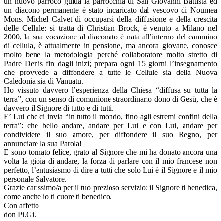
un nuovo parroco guida la parrocchia di San Giovanni Battista ed
un diacono permanente è stato incaricato dal vescovo di Noumea
Mons. Michel Calvet di occuparsi della diffusione e della crescita
delle Cellule: si tratta di Christian Brock, è venuto a Milano nel
2000, la sua vocazione al diaconato è nata all’interno del cammino
di cellula, è attualmente in pensione, ma ancora giovane, conosce
molto bene la metodologia perché collaboratore molto stretto di
Padre Denis fin dagli inizi; prepara ogni 15 giorni l’insegnamento
che provvede a diffondere a tutte le Cellule sia della Nuova
Caledonia sia di Vanuatu.
Ho vissuto davvero l’esperienza della Chiesa “diffusa su tutta la
terra”, con un senso di comunione straordinario dono di Gesù, che è
davvero il Signore di tutto e di tutti.
E’ Lui che ci invia “in tutto il mondo, fino agli estremi confini della
terra”: che bello andare, andare per Lui e con Lui, andare per
condividere il suo amore, per diffondere il suo Regno, per
annunciare la sua Parola!
E sono tornato felice, grato al Signore che mi ha donato ancora una
volta la gioia di andare, la forza di parlare con il mio francese non
perfetto, l’entusiasmo di dire a tutti che solo Lui è il Signore e il mio
personale Salvatore.
Grazie carissimo/a per il tuo prezioso servizio: il Signore ti benedica,
come anche io ti cuore ti benedico.
Con affetto
don Pi.Gi.