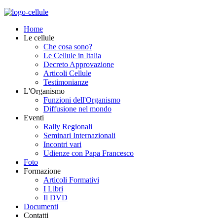
Home
Le cellule
Che cosa sono?
Le Cellule in Italia
Decreto Approvazione
Articoli Cellule
Testimonianze
L'Organismo
Funzioni dell'Organismo
Diffusione nel mondo
Eventi
Rally Regionali
Seminari Internazionali
Incontri vari
Udienze con Papa Francesco
Foto
Formazione
Articoli Formativi
I Libri
Il DVD
Documenti
Contatti