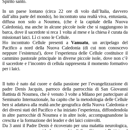
Spirito santo.
In un paese lontano (circa 22 ore di volo dall’Italia, davvero
dall’altra parte del mondo), ho incontrato una realtà viva, entusiasta,
diffusa non solo a Noumea, (che è la capitale della Nuova
Caledonia), ma anche in alcune piccole isole che si raggiungono in
barca, dove il sacerdote si reca 1 volta al mese e la chiesa è curata da
missionari laici. Lì ci sono le Cellule.
Ho incontrato Cellule presenti a
Vanuatu
, un arcipelago del
Pacifico a nord della Nuova Caledonia (di cui non conoscevo
neppure l’esistenza!), dove l’esperienza delle Cellule costituisce il
cammino pastorale principale in diverse piccole isole, dove non c’è
il sacerdote e l’incontro di cellula rappresenta il momento formativo
per i laici.
Il tutto è nato dal cuore e dalla passione per l’evangelizzazione di
padre Denis Jacquin, parroco della parrocchia di San Giovanni
Battista di Noumea, che è venuto 3 volte a Milano per partecipare al
Seminario Internazionale, ha capito che la metodologia delle Cellule
ben si adattava alla realtà anche geografica della Nuova Caledonia e
dei diversi stati del Pacifico e ha iniziato l’esperienza, diffondendola
in altre parrocchie di Noumea e in altre isole, accompagnandone la
crescita e la formazione dei leader e dei laici coinvolti.
Da 3 anni il Padre Denis è ricoverato per una malattia neurologica,