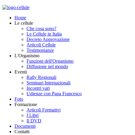
Home
Le cellule
Che cosa sono?
Le Cellule in Italia
Decreto Approvazione
Articoli Cellule
Testimonianze
L'Organismo
Funzioni dell'Organismo
Diffusione nel mondo
Eventi
Rally Regionali
Seminari Internazionali
Incontri vari
Udienze con Papa Francesco
Foto
Formazione
Articoli Formativi
I Libri
Il DVD
Documenti
Contatti