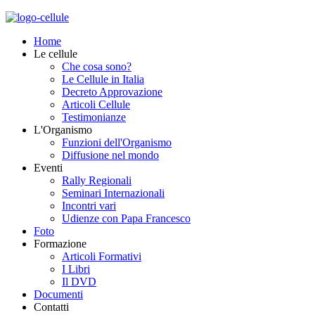
Home
Le cellule
Che cosa sono?
Le Cellule in Italia
Decreto Approvazione
Articoli Cellule
Testimonianze
L'Organismo
Funzioni dell'Organismo
Diffusione nel mondo
Eventi
Rally Regionali
Seminari Internazionali
Incontri vari
Udienze con Papa Francesco
Foto
Formazione
Articoli Formativi
I Libri
Il DVD
Documenti
Contatti